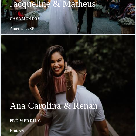
Jacqueline & Matheus
CASAMENTOS
Americana/SP
Ana Carolina & Renan
PRÉ WEDDING
Brotas/SP