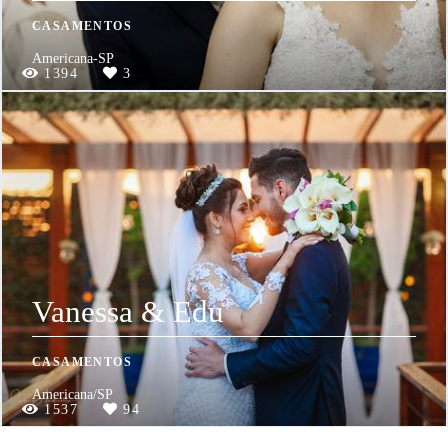
CASAMENTOS
Americana-SP
1394
3
Vanessa & Edu
CASAMENTOS
Americana/SP
1537
94