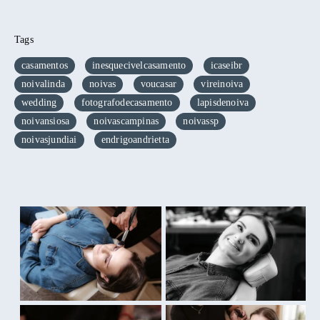
Tags
casamentos
inesquecivelcasamento
icaseibr
noivalinda
noivas
voucasar
vireinoiva
wedding
fotografodecasamento
lapisdenoiva
noivansiosa
noivascampinas
noivassp
noivasjundiai
endrigoandrietta