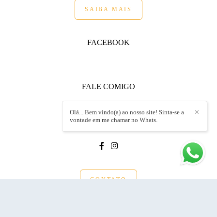
SAIBA MAIS
FACEBOOK
FALE COMIGO
+55 (19) 99152.8717
Olá... Bem vindo(a) ao nosso site! Sinta-se a
✕
Enviar mensagem
vontade em me chamar no Whats.
endrigo@endrigoandrietta.com.br
CONTATO