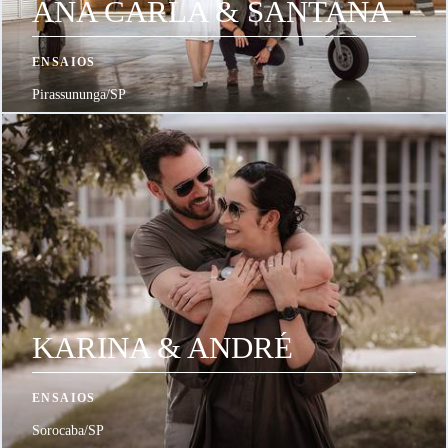
ANA CARLA & SANTANA
ENSAIOS
Pirassununga/SP
KARINA & ANDRÉ
ENSAIOS
Sorocaba/SP