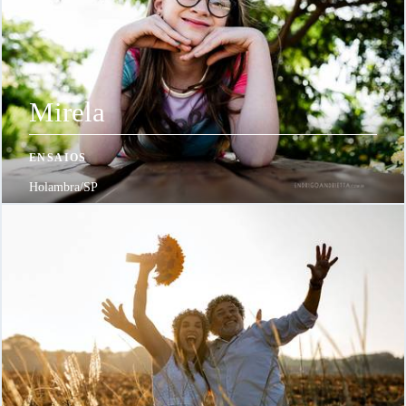
Mirela
ENSAIOS
Holambra/SP