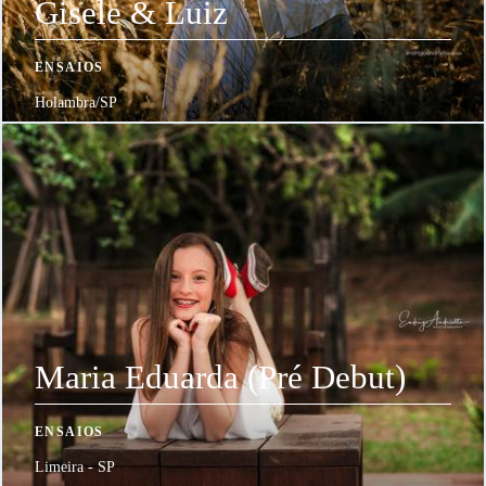
Gisele & Luiz
ENSAIOS
Holambra/SP
Maria Eduarda (Pré Debut)
ENSAIOS
Limeira - SP