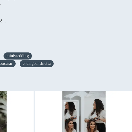
?
ó...
miniwedding
oucasar
endrigoandrietta