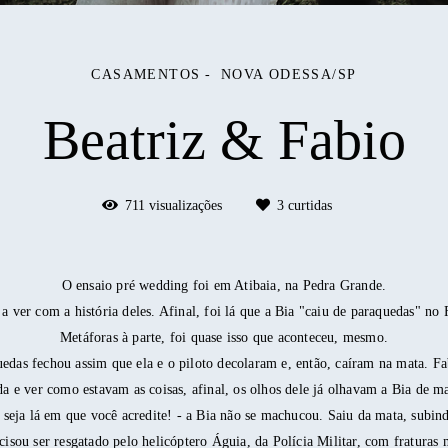
CASAMENTOS
NOVA ODESSA/SP
Beatriz & Fabio
711
visualizações
3
curtidas
O ensaio pré wedding foi em Atibaia, na Pedra Grande.
a ver com a história deles. Afinal, foi lá que a Bia "caiu de paraquedas" no 
Metáforas à parte, foi quase isso que aconteceu, mesmo.
as fechou assim que ela e o piloto decolaram e, então, caíram na mata. Fab
da e ver como estavam as coisas, afinal, os olhos dele já olhavam a Bia de ma
 seja lá em que você acredite! - a Bia não se machucou. Saiu da mata, subi
cisou ser resgatado pelo helicóptero Águia, da Polícia Militar, com fraturas 