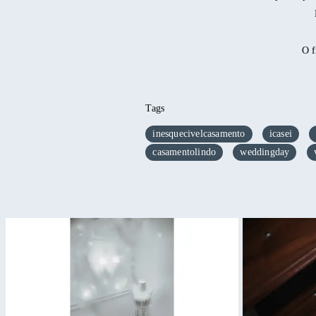
O f
Tags
inesquecivelcasamento
icasei
casamentolindo
weddingday