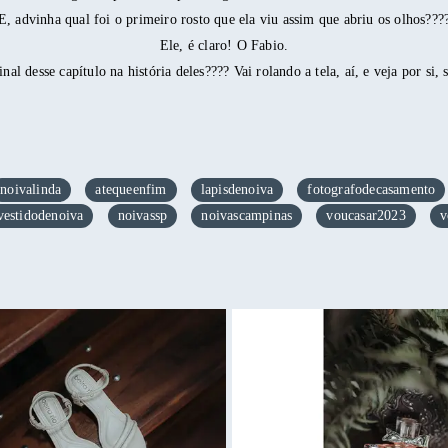
E, advinha qual foi o primeiro rosto que ela viu assim que abriu os olhos???
Ele, é claro! O Fabio.
inal desse capítulo na história deles???? Vai rolando a tela, aí, e veja por si, s
noivalinda
atequeenfim
lapisdenoiva
fotografodecasamento
vestidodenoiva
noivassp
noivascampinas
voucasar2023
v