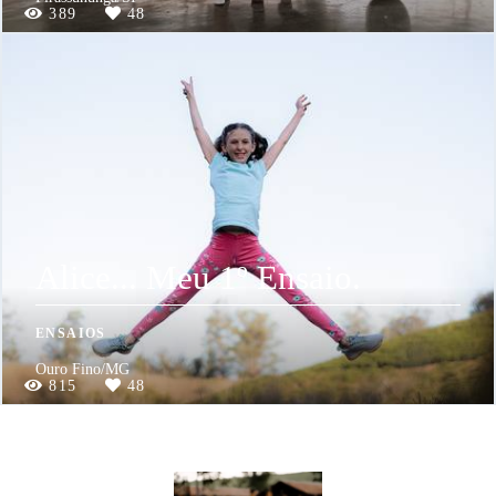
389
48
Alice... Meu 1º Ensaio.
ENSAIOS
Ouro Fino/MG
815
48