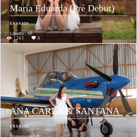
Maria Eduarda (Pré Debut)
ENSAIOS
Limeira - SP
1243
0
ANA CARLA & SANTANA
ENSAIOS
Pirassununga/SP