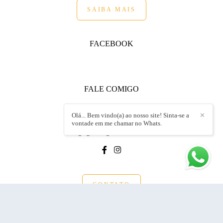
SAIBA MAIS
FACEBOOK
FALE COMIGO
+55 (19) 99152.8717
Olá... Bem vindo(a) ao nosso site! Sinta-se a
✕
Enviar mensagem
vontade em me chamar no Whats.
endrigo@endrigoandrietta.com.br
CONTATO