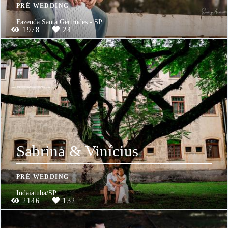
PRÉ WEDDING
Fazenda Santa Gertrudes - SP
1978
24
Sabrina & Vinícius
PRÉ WEDDING
Indaiatuba/SP
2146
132