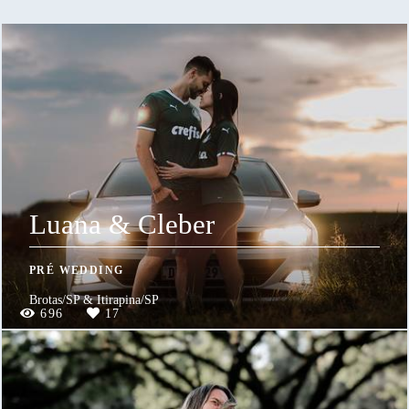
Luana & Cleber
PRÉ WEDDING
Brotas/SP & Itirapina/SP
696
17