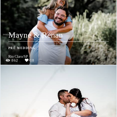
Mayne & Renan
PRÉ WEDDING
Rio Claro/SP
862
18