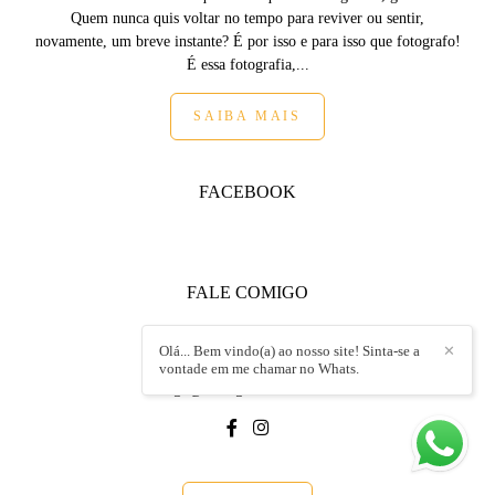
Quem nunca quis voltar no tempo para reviver ou sentir,
novamente, um breve instante? É por isso e para isso que fotografo!
É essa fotografia,...
SAIBA MAIS
FACEBOOK
FALE COMIGO
+55 (19) 99152.8717
Olá... Bem vindo(a) ao nosso site! Sinta-se a
✕
Enviar mensagem
vontade em me chamar no Whats.
endrigo@endrigoandrietta.com.br