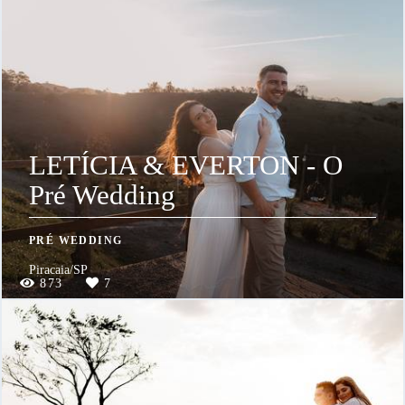
LETÍCIA & EVERTON - O
Pré Wedding
PRÉ WEDDING
Piracaia/SP
873
7