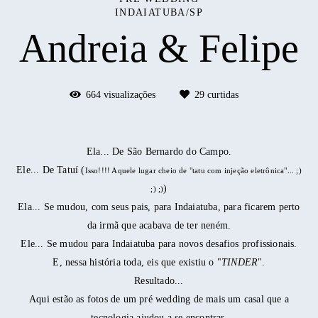
INDAIATUBA/SP
Andreia & Felipe
664
visualizações
29
curtidas
Ela... De São Bernardo do Campo.
Ele... De Tatuí (
Isso!!!! Aquele lugar cheio de "tatu com injeção eletrônica"... ;)
)
;) ;)
Ela... Se mudou, com seus pais, para Indaiatuba, para ficarem perto
da irmã que acabava de ter neném.
Ele... Se mudou para Indaiatuba para novos desafios profissionais.
E, nessa história toda, eis que existiu o "
TINDER
".
Resultado...
Aqui estão as fotos de um pré wedding de mais um casal que a
tecnologia ajudou a se encontrar.