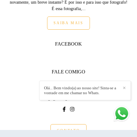
novamente, um breve instante? É por isso e para isso que fotografo!
É essa fotografia,...
SAIBA MAIS
FACEBOOK
FALE COMIGO
+55 (19) 99152.8717
Olá... Bem vindo(a) ao nosso site! Sinta-se a
✕
Enviar mensagem
vontade em me chamar no Whats.
endrigo@endrigoandrietta.com.br
CONTATO