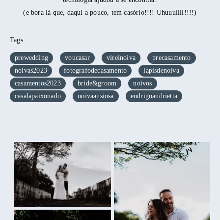
(e bora lá que, daqui a pouco, tem casório!!!! Uhuuullll!!!!)
Tags
prewedding
voucasar
vireinoiva
precasamento
noivas2023
fotografodecasamento
lapisdenoiva
casamentos2023
bride&groom
noivos
casalapaixonado
noivaansiosa
endrigoandrietta