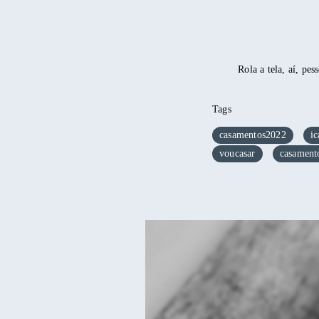
Rola a tela, aí, pe
Tags
casamentos2022
ic
voucasar
casament