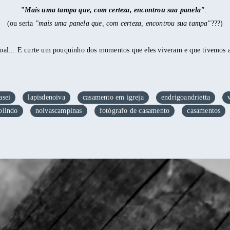
"Mais uma tampa que, com certeza, encontrou sua panela"
.
(ou seria
"mais uma panela que, com certeza, encontrou sua tampa"
???)
ssoal... E curte um pouquinho dos momentos que eles viveram e que tivemos 
asei
lapisdenoiva
casamento em igreja
endrigoandrietta
olindo
noivascampinas
fotógrafo de casamento
casamentos