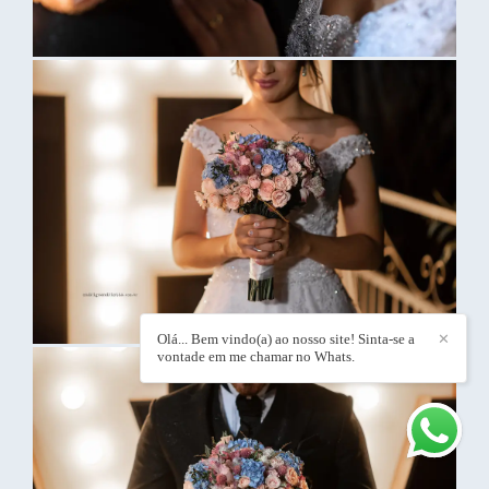
Olá... Bem vindo(a) ao nosso site! Sinta-se a
✕
vontade em me chamar no Whats.