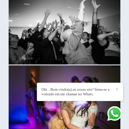
Olá... Bem vindo(a) ao nosso site! Sinta-se a
✕
vontade em me chamar no Whats.