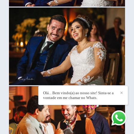
Olá... Bem vindo(a) ao nosso site! Sinta-se a
✕
vontade em me chamar no Whats.