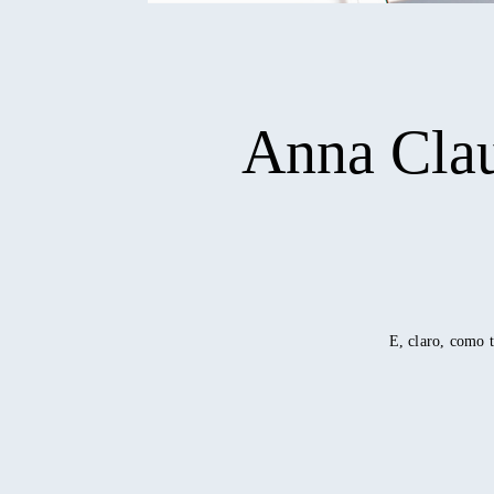
Anna Clau
E, claro, como t