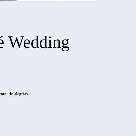
ré Wedding
nte, de alegrias.