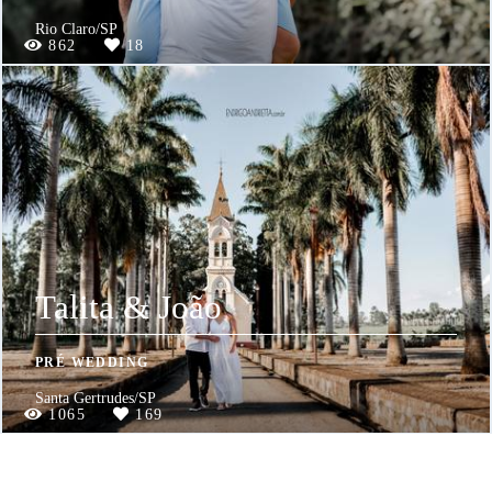
Rio Claro/SP
862
18
Talita & João
PRÉ WEDDING
Santa Gertrudes/SP
1065
169