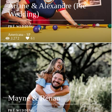
Ariane & Alexandre (Pré
Wedding)
PRÉ WEDDING
Americana - SP
1272
61
Mayne & Renan
PRÉ WEDDING