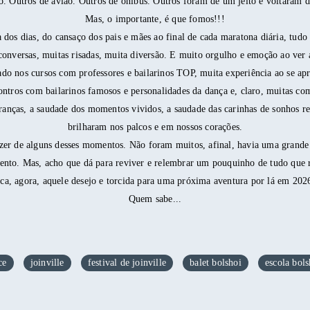
. Outros de avião. Outros de ônibus. Outros foram de um jeito e voltaram d
Mas, o importante, é que fomos!!!
a dos dias, do cansaço dos pais e mães ao final de cada maratona diária, tudo
conversas, muitas risadas, muita diversão. E muito orgulho e emoção ao ver a
ado nos cursos com professores e bailarinos TOP, muita experiência ao se ap
contros com bailarinos famosos e personalidades da dança e, claro, muitas com
ranças, a saudade dos momentos vividos, a saudade das carinhas de sonhos rea
brilharam nos palcos e em nossos corações.
azer de alguns desses momentos. Não foram muitos, afinal, havia uma grande 
ento. Mas, acho que dá para reviver e relembrar um pouquinho de tudo que 
ica, agora, aquele desejo e torcida para uma próxima aventura por lá em 202
Quem sabe...
ce
joinville
festival de joinville
balet bolshoi
escola bols