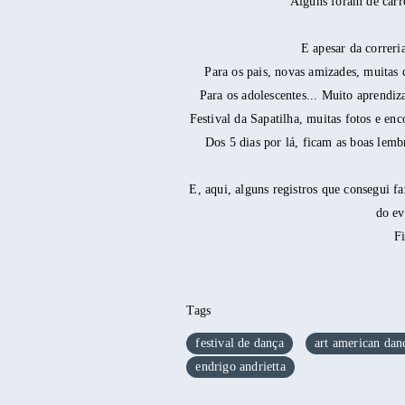
Alguns foram de carro
E apesar da correri
Para os pais, novas amizades, muitas 
Para os adolescentes... Muito aprendiz
Festival da Sapatilha, muitas fotos e en
Dos 5 dias por lá, ficam as boas lemb
E, aqui, alguns registros que consegui f
do ev
F
Tags
festival de dança
art american dan
endrigo andrietta