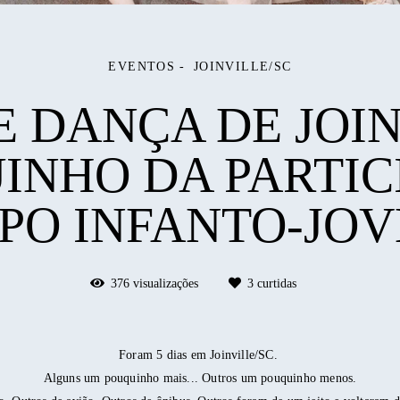
EVENTOS
JOINVILLE/SC
E DANÇA DE JOINV
INHO DA PARTIC
PO INFANTO-JOV
376
visualizações
3
curtidas
Foram 5 dias em Joinville/SC.
Alguns um pouquinho mais... Outros um pouquinho menos.