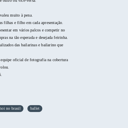
e outro ou vice-versa.
 valeu muito à pena.
s filhas e filho em cada apresentação.
resentar em vários palcos e competir no
pras na tão esperada e desejada feirinha.
lizados das bailarinas e bailarino que
equipe oficial de fotografia na cobertura
rolou.
6.
hoi no brasil
ballet