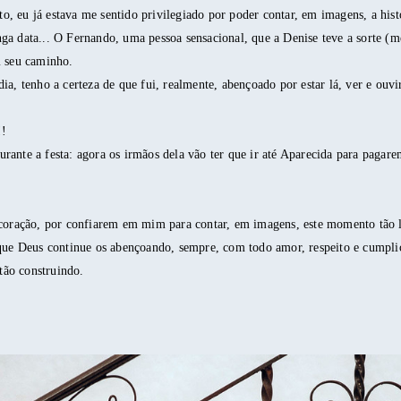
 eu já estava me sentido privilegiado por poder contar, em imagens, a histó
ga data... O Fernando, uma pessoa sensacional, que a Denise teve a sorte (m
m seu caminho.
ia, tenho a certeza de que fui, realmente, abençoado por estar lá, ver e ouvi
!!
ante a festa: agora os irmãos dela vão ter que ir até Aparecida para pagar
 coração, por confiarem em mim para contar, em imagens, este momento tão 
 que Deus continue os abençoando, sempre, com todo amor, respeito e cumpli
stão construindo.