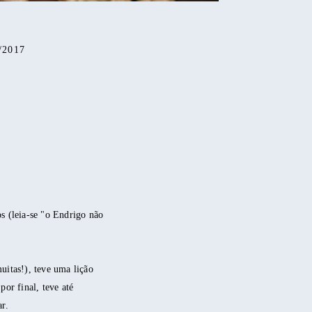
2017
os (leia-se "o Endrigo não
uitas!), teve uma lição
por final, teve até
ar.