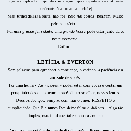
negócio complicado... E quando vem de alguém que é importante e a gente gosta
)
por demais, fica pior ainda... hehehe
Mas, brincadeiras a parte, não foi "
peso nas costas"
nenhum. Muito
pelo contrário...
Foi uma
grande felicidade
, uma
grande honra
pode estar junto deles
neste momento.
Enfim...
LETÍCIA & EVERTON
Sem palavras para agradecer a confiança, o carinho, a paciência e a
amizade de vocês.
Foi uma honra -
das maiores
! - poder estar com vocês e contar um
pouquinho desse momento através de nosso olhar, nossas lentes.
Deus os abençoe, sempre, com muito amor,
RESPEITO
e
cumplicidade. Que Ele nunca lhes deixe faltar o
diálogo
... Algo tão
simples, mas fundamental em um casamento.
Aqui, um pouquinho do grande dia de vocês... Espero que, ao ver