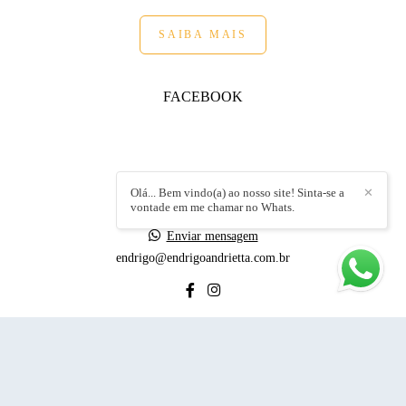
SAIBA MAIS
FACEBOOK
FALE COMIGO
Olá... Bem vindo(a) ao nosso site! Sinta-se a
✕
vontade em me chamar no Whats.
+55 (19) 99152.8717
Enviar mensagem
endrigo@endrigoandrietta.com.br
CONTATO