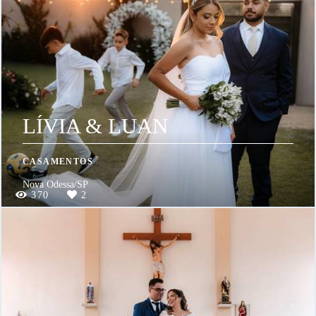
LÍVIA & LUAN
CASAMENTOS
Nova Odessa/SP
370
2