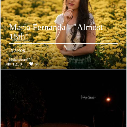
Maria Fernanda - "Almost
15th"
15 ANOS
Holambra/SP
1259
66