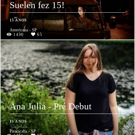
Suelen fez 15!
15 ANOS
Americana - SP
1430
65
Ana Julia - Pré Debut
15 ANOS
Piracicaba - SP