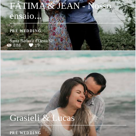
FÁTIMA & JEAN - Nosso
ensaio...
PRÉ WEDDING
Santa Bárbara d'Oeste/SP
888
19
Grasieli & Lucas
PRÉ WEDDING