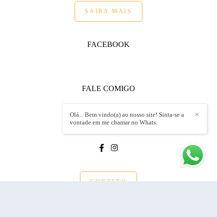
SAIBA MAIS
FACEBOOK
FALE COMIGO
+55 (19) 99152.8717
Olá... Bem vindo(a) ao nosso site! Sinta-se a
✕
Enviar mensagem
vontade em me chamar no Whats.
endrigo@endrigoandrietta.com.br
CONTATO