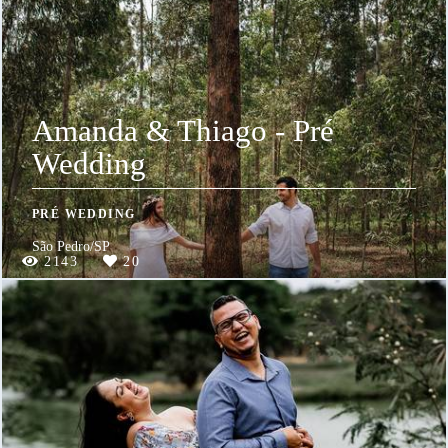
Amanda & Thiago - Pré
Wedding
PRÉ WEDDING
São Pedro/SP
2143
20