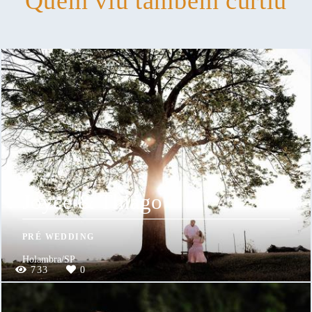
Quem viu também curtiu
Joyce & Thiago
PRÉ WEDDING
Holambra/SP
733
0