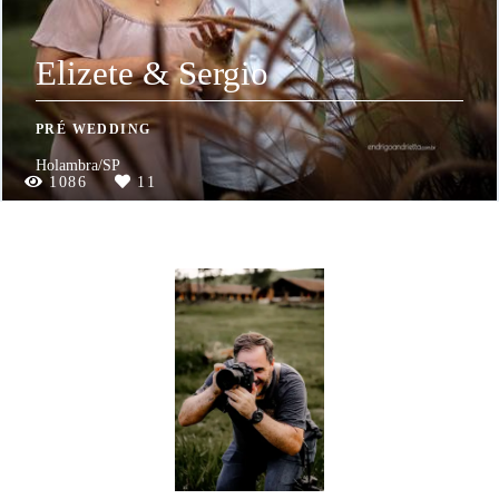
Elizete & Sergio
PRÉ WEDDING
Holambra/SP
1086
11