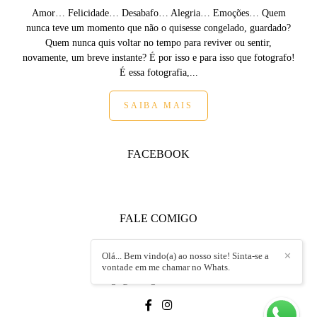
Amor… Felicidade… Desabafo… Alegria… Emoções… Quem
nunca teve um momento que não o quisesse congelado, guardado?
Quem nunca quis voltar no tempo para reviver ou sentir,
novamente, um breve instante? É por isso e para isso que fotografo!
É essa fotografia,...
SAIBA MAIS
FACEBOOK
FALE COMIGO
+55 (19) 99152.8717
Olá... Bem vindo(a) ao nosso site! Sinta-se a
✕
Enviar mensagem
vontade em me chamar no Whats.
endrigo@endrigoandrietta.com.br