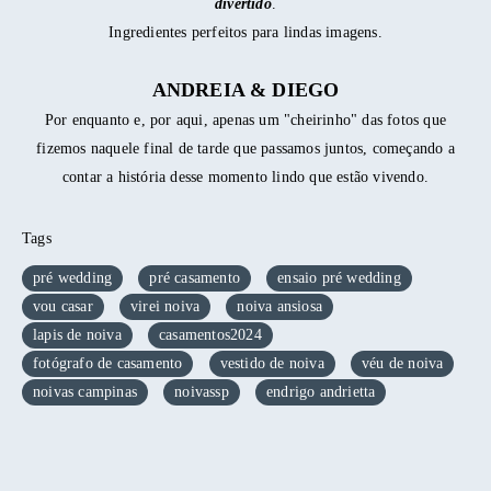
divertido
.
Ingredientes perfeitos para lindas imagens.
ANDREIA & DIEGO
Por enquanto e, por aqui, apenas um "cheirinho" das fotos que
fizemos naquele final de tarde que passamos juntos, começando a
contar a história desse momento lindo que estão vivendo.
Tags
pré wedding
pré casamento
ensaio pré wedding
vou casar
virei noiva
noiva ansiosa
lapis de noiva
casamentos2024
fotógrafo de casamento
vestido de noiva
véu de noiva
noivas campinas
noivassp
endrigo andrietta